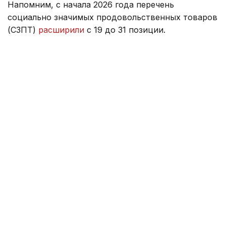
Напомним, с начала 2026 года перечень
социально значимых продовольственных товаров
(СЗПТ)
расширили
с 19 до 31 позиции.
Ранее министр торговли ответил, как цены
на топливо и возможное повышение тарифов
на электроэнергию
могут повлиять
на стоимость
продуктов питания.
Правительство
Серик Жумангарин
Казахстан
Зарина Жакупова
Автор
12:47, 22 Июля 2026
Новое правительство Молдовы
официально вступило в должность