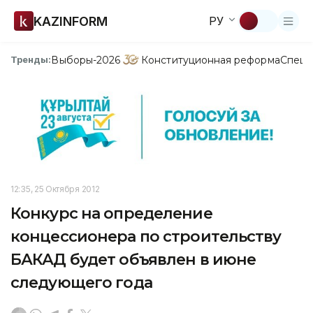
KAZINFORM
РУ
Выборы-2026
Конституционная реформа
Спецп
Тренды:
12:35, 25 Октября 2012
Конкурс на определение
концессионера по строительству
БАКАД будет объявлен в июне
следующего года