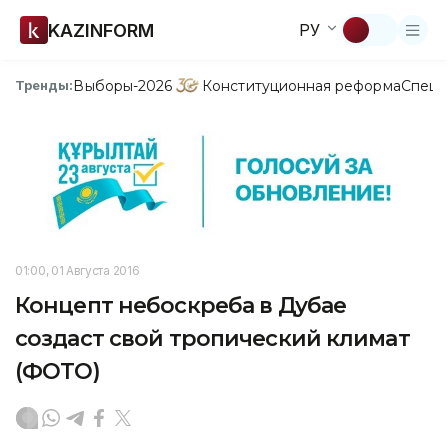
KAZINFORM
РУ
Выборы-2026
Конституционная реформа
Спецп
Тренды:
01:00, 01 Августа 2016
Концепт небоскреба в Дубае
создаст свой тропический климат
(ФОТО)