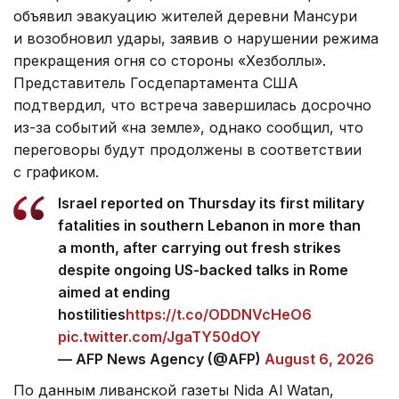
объявил эвакуацию жителей деревни Мансури
и возобновил удары, заявив о нарушении режима
прекращения огня со стороны «Хезболлы».
Представитель Госдепартамента США
подтвердил, что встреча завершилась досрочно
из-за событий «на земле», однако сообщил, что
переговоры будут продолжены в соответствии
с графиком.
Israel reported on Thursday its first military
fatalities in southern Lebanon in more than
a month, after carrying out fresh strikes
despite ongoing US-backed talks in Rome
aimed at ending
hostilities
https://t.co/ODDNVcHeO6
pic.twitter.com/JgaTY50dOY
— AFP News Agency (@AFP)
August 6, 2026
По данным ливанской газеты Nida Al Watan,