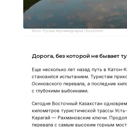
Фото: Руслан Мухамедьяров / Kazinform
Дорога, без которой не бывает т
Еще несколько лет назад путь в Катон-
становился испытанием. Туристам прих
Осиновского перевала, а последние кил
с глубокими выбоинами.
Сегодня Восточный Казахстан одноврем
километров туристической трассы Усть
Карагай — Рахмановские ключи. Продо
перевала с самым высоким горным мост