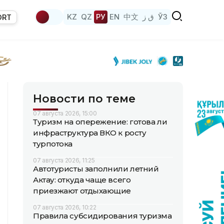
KZ
QZ
РУ
EN
中文
ق ز
ЎЗ
ORT
Новости по теме
07 августа 2026, 15:00
Туризм на опережение: готова ли
инфраструктура ВКО к росту
турпотока
07 августа 2026, 11:25
Автотуристы заполнили летний
Актау: откуда чаще всего
приезжают отдыхающие
07 августа 2026, 10:22
Правила субсидирования туризма