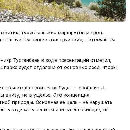
развитию туристических маршрутов и троп.
спользуются легкие конструкции», - отмечается
нияр Турганбаев в ходе презентации отметил,
ацпарке будет отдалена от основных озер, чтобы
х объектов строится не будет, - сообщил Д.
ы внизу, не в ущелье. Это концепция
тной природы. Основная ее цель - не нарушать
сть отдыхать пешком или на велосипеде, не
печить занятость населения. Не только крупный