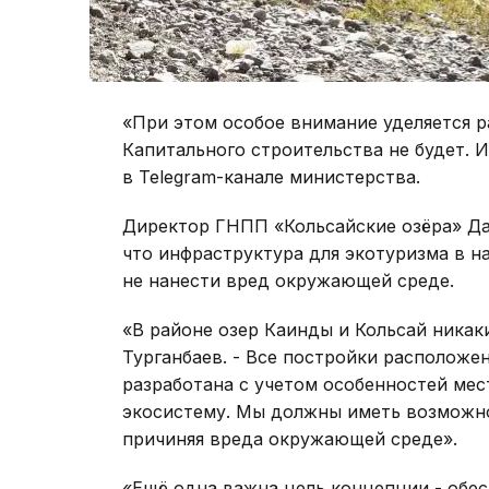
«При этом особое внимание уделяется 
Капитального строительства не будет. И
в Telegram-канале министерства.
Директор ГНПП «Кольсайские озёра» Да
что инфраструктура для экотуризма в н
не нанести вред окружающей среде.
«В районе озер Каинды и Кольсай никаки
Турганбаев. - Все постройки расположен
разработана с учетом особенностей мес
экосистему. Мы должны иметь возможно
причиняя вреда окружающей среде».
«Ещё одна важна цель концепции - обес