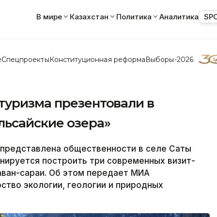
В мире
Казахстан
Политика
Аналитика
SP
е
Спецпроекты
Конституционная реформа
Выборы-2026
туризма презентовали в
льсайские озера»
редставлена ​​общественности в селе Саты
анируется построить три современных визит-
раван-сараи. Об этом передает МИА
ство экологии, геологии и природных