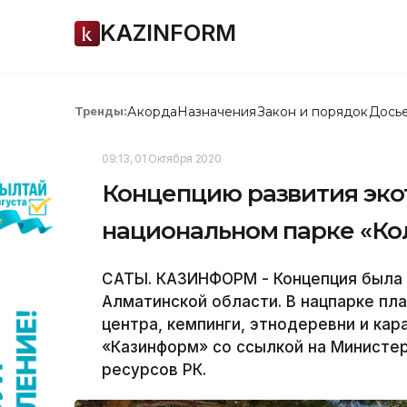
KAZINFORM
Акорда
Назначения
Закон и порядок
Дось
Тренды:
09:13, 01 Октября 2020
Концепцию развития эко
национальном парке «Ко
САТЫ. КАЗИНФОРМ - Концепция была п
Алматинской области. В нацпарке пл
центра, кемпинги, этнодеревни и ка
«Казинформ» со ссылкой на Министер
ресурсов РК.