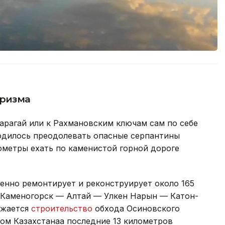
уризма
Карагай или к Рахмановским ключам сам по себе
одилось преодолевать опасные серпантины
ометры ехать по каменистой горной дороге
енно ремонтирует и реконструирует около 165
-Каменогорск — Алтай — Улкен Нарын — Катон-
лжается
строительство
обхода Осиновского
ом Казахстанаа последние 13 километров