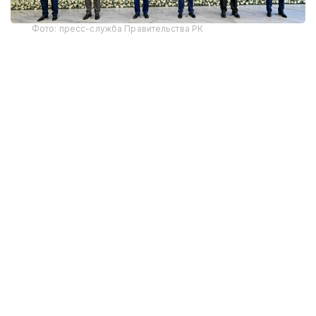
Фото: пресс-служба Правительства РК
Участие приняли премьер-министры Армении,
Беларуси, председатель Кабинета министров —
руководитель Администрации Президента
Кыргызстана, председатель Правительства
России, председатель Коллегии Евразийской
экономической комиссии.
Главами государств-членов ЕАЭС поставлены
задачи по сохранению макроэкономической
стабильности и повышению экономического
потенциала региона, улучшению качества жизни
населения, развитию взаимной торговли,
устранению препятствий на рынке Объединения.