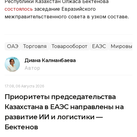
Республики Казахстан Олжаса Бектенова
состоялось
заседание Евразийского
межправительственного совета в узком составе.
ОАЭ
Торговля
Товарооборот
ЕАЭС
Мировые 
Диана Калманбаева
Автор
17:08, 06 Августа 2026
Приоритеты председательства
Казахстана в ЕАЭС направлены на
развитие ИИ и логистики —
Бектенов