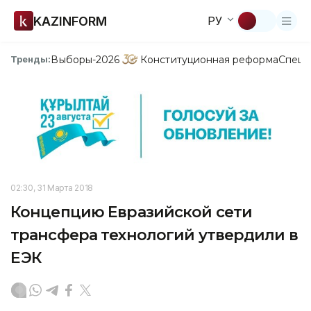
KAZINFORM
РУ
Выборы-2026
Конституционная реформа
Спецп
Тренды:
02:30, 31 Марта 2018
Концепцию Евразийской сети
трансфера технологий утвердили в
ЕЭК