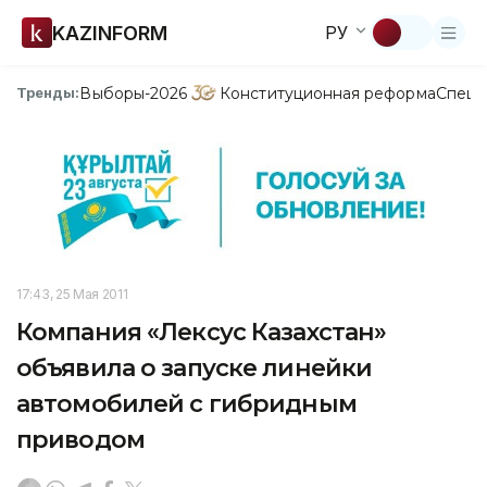
KAZINFORM
РУ
Выборы-2026
Конституционная реформа
Спецп
Тренды:
17:43, 25 Мая 2011
Компания «Лексус Казахстан»
объявила о запуске линейки
автомобилей с гибридным
приводом