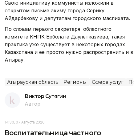
Свою инициативу коммунисты изложили в
открытом письме акиму города Серику
Айдарбекову и депутатам городского маслихата.
По словам первого секретаря областного
комитета КНПК Ерболата Даулетказиева, такая
практика уже существует в некоторых городах
Казахстана и ее просто нужно распространить и в
Атырау.
Атырауская область
Регионы
Сфера услуг
Пол
Виктор Сутягин
Автор
14:30, 07 Августа 2026
Воспитательница частного