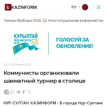
KAZINFORM
РУ
Выборы-2026
Конституционная реформа
Спецп
Тренды:
10:21, 06 Июня 2019
Коммунисты организовали
шахматный турнир в столице
НУР-СУЛТАН. КАЗИНФОРМ ­- В городе Нур-Султане