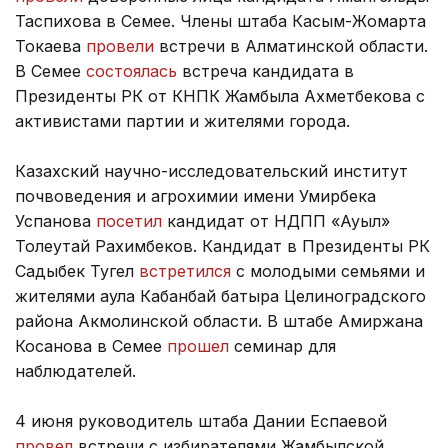
Таспихова в Семее. Члены штаба Касым-Жомарта
Токаева
провели
встречи в Алматинской области.
В Семее
состоялась
встреча кандидата в
Президенты РК от КНПК Жамбыла Ахметбекова с
активистами партии и жителями города.
Казахский научно-исследовательский институт
почвоведения и агрохимии имени Умирбека
Успанова
посетил
кандидат от НДПП «Ауыл»
Толеутай Рахимбеков. Кандидат в Президенты РК
Садыбек Тугел
встретился
с молодыми семьями и
жителями аула Кабанбай батыра Целиноградского
района Акмолинской области. В штабе Амиржана
Косанова в Семее
прошел
семинар для
наблюдателей.
4 июня руководитель штаба Дании Еспаевой
провел
встречи с избирателями Жамбылской