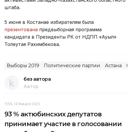
штаба.
5 июня в Костанае избирателям была
презентована
предвыборная программа
кандидата в Президенты РК от НДПП «Ауыл»
Толеутая Рахимбекова.
Выборы 2019
Политические партии
Астана
О
без автора
Автор
11:56, 14 Января 2023
93 % актюбинских депутатов
принимает участие в голосовании