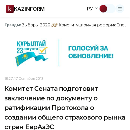
KAZINFORM
РУ
Выборы-2026
Конституционная реформа
Спецп
Тренды:
18:27, 17 Сентября 2012
Комитет Сената подготовит
заключение по документу о
ратификации Протокола о
создании общего страхового рынка
стран ЕврАзЭС