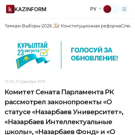
KAZINFORM
РУ
Выборы-2026
Конституционная реформа
Спецп
Тренды:
17:30, 27 Декабря 2010
Комитет Сената Парламента РК
рассмотрел законопроекты «О
статусе «Назарбаев Университет»,
«Назарбаев Интеллектуальные
школы», «Назарбаев Фонд» и «О