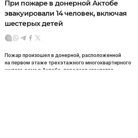
При пожаре в донерной Актобе
эвакуировали 14 человек, включая
шестерых детей
Пожар произошел в донерной, расположенной
на первом этаже трехэтажного многоквартирного
жилого дома в Актобе, передает агентство
Kazinform со ссылкой на Министерство
по чрезвычайным ситуациям РК.