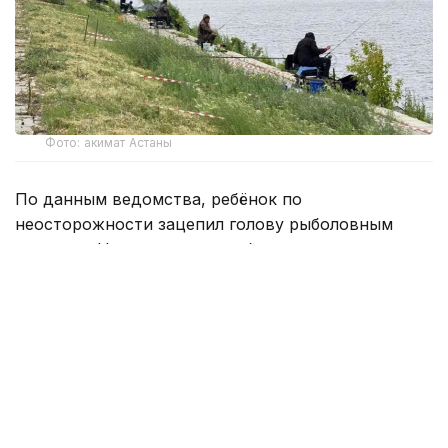
Фото: акимат Астаны
По данным ведомства, ребёнок по
неосторожности зацепил голову рыболовным
крючком. Находившиеся поблизости спасатели,
дежурившие на модульной капсуле, оперативно
оказали пострадавшему первую помощь до
прибытия бригады скорой медицинской помощи.