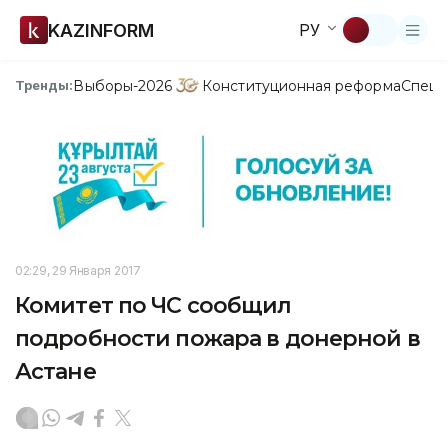
KAZINFORM
РУ
Выборы-2026
Конституционная реформа
Спецп
Тренды:
02:29, 29 Января 2017
Комитет по ЧС сообщил
подробности пожара в донерной в
Астане