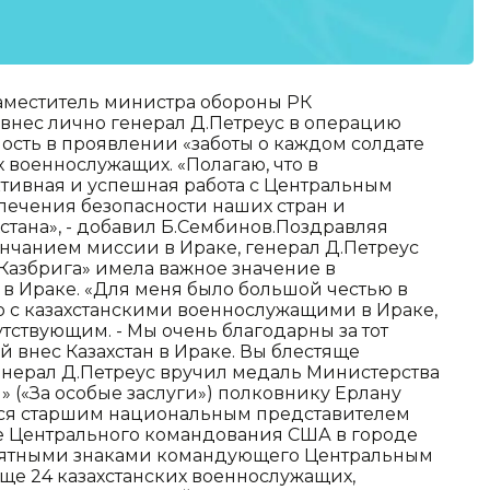
заместитель министра обороны РК
 внес лично генерал Д.Петреус в операцию
ость в проявлении «заботы о каждом солдате
х военнослужащих. «Полагаю, что в
ктивная и успешная работа с Центральным
ечения безопасности наших стран и
тана», - добавил Б.Сембинов.Поздравляя
ончанием миссии в Ираке, генерал Д.Петреус
Казбрига» имела важное значение в
в Ираке. «Для меня было большой честью в
о с казахстанскими военнослужащими в Ираке,
утствующим. - Мы очень благодарны за тот
й внес Казахстан в Ираке. Вы блестяще
генерал Д.Петреус вручил медаль Министерства
l» («За особые заслуги») полковнику Ерлану
ялся старшим национальным представителем
е Центрального командования США в городе
памятными знаками командующего Центральным
е 24 казахстанских военнослужащих,