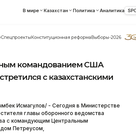
В мире
Казахстан
Политика
Аналитика
SP
е
Спецпроекты
Конституционная реформа
Выборы-2026
ным командованием США
стретился с казахстанскими
мбек Исмагулов/ - Сегодня в Министерстве
естителя главы оборонного ведомства
ова с командующим Центральным
дом Петреусом,