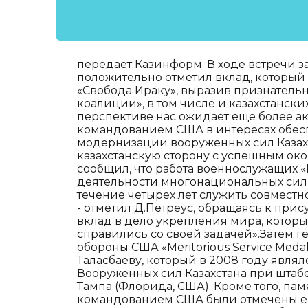
передает Казинформ. В ходе встречи 
положительно отметил вклад, который
«Свобода Ираку», выразив признательн
коалиции», в том числе и казахстански
перспективе нас ожидает еще более а
командованием США в интересах обесп
модернизации вооруженных сил Казахс
казахстанскую сторону с успешным ок
сообщил, что работа военнослужащих «
деятельности многонациональных сил 
течение четырех лет служить совместн
- отметил Д.Петреус, обращаясь к прис
вклад в дело укрепления мира, которы
справились со своей задачей».Затем 
обороны США «Meritorious Service Meda
Таласбаеву, который в 2008 году явл
Вооруженных сил Казахстана при штаб
Тампа (Флорида, США). Кроме того, 
командованием США были отмечены ещ