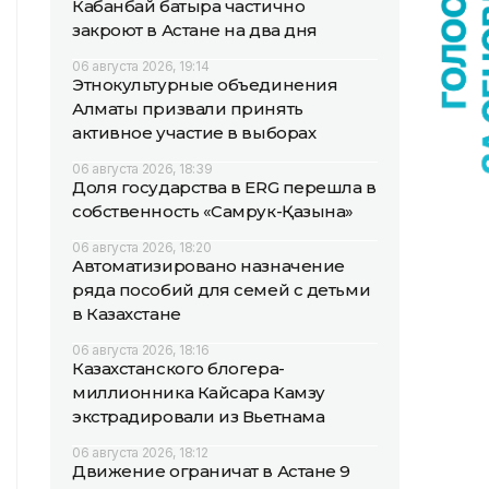
Кабанбай батыра частично
закроют в Астане на два дня
06 августа 2026, 19:14
Этнокультурные объединения
Алматы призвали принять
активное участие в выборах
06 августа 2026, 18:39
Доля государства в ERG перешла в
собственность «Самрук-Қазына»
06 августа 2026, 18:20
Автоматизировано назначение
ряда пособий для семей с детьми
в Казахстане
06 августа 2026, 18:16
Казахстанского блогера-
миллионника Кайсара Камзу
экстрадировали из Вьетнама
06 августа 2026, 18:12
Движение ограничат в Астане 9