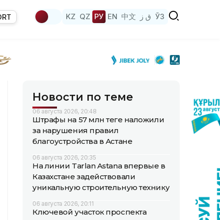
KZ
QZ
РУ
EN
中文
ق ز
ЎЗ
ORT
Новости по теме
06 августа 2026, 20:48
Штрафы на 57 млн теңге наложили
за нарушения правил
благоустройства в Астане
06 августа 2026, 20:35
На линии Tarlan Astana впервые в
Казахстане задействовали
уникальную строительную технику
06 августа 2026, 20:11
Ключевой участок проспекта