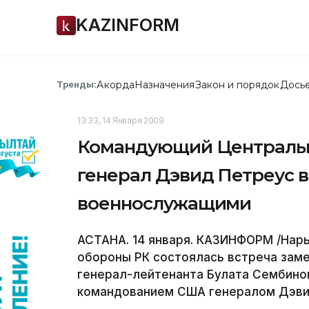
KAZINFORM
Акорда
Назначения
Закон и порядок
Дось
Тренды:
13:33, 14 Января 2009
Командующий Централь
генерал Дэвид Петреус в
военнослужащими
АСТАНА. 14 января. КАЗИНФОРМ /Нары
обороны РК состоялась встреча зам
генерал-лейтенанта Булата Сембин
командованием США генералом Дэви