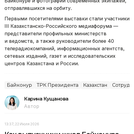
Байконуре и фотографии современных экипажей,
отправлявшихся на орбиту.
Первыми посетителями выставки стали участники
III Казахстанско-Российского медиафорума —
представители профильных министерств
и ведомств, а также руководители более 40
телерадиокомпаний, информационных агентств,
сетевых изданий, газет и исследовательских
центров Казахстана и России.
Байконур
ТРК Президента
Казахстан
Сотрудн
Карина Кущанова
Автор
13:37, 22 Июля 2026