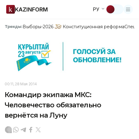
KAZINFORM
РУ
Выборы-2026
Конституционная реформа
Спецп
Тренды:
00:11, 28 Мая 2014
Командир экипажа МКС:
Человечество обязательно
вернётся на Луну