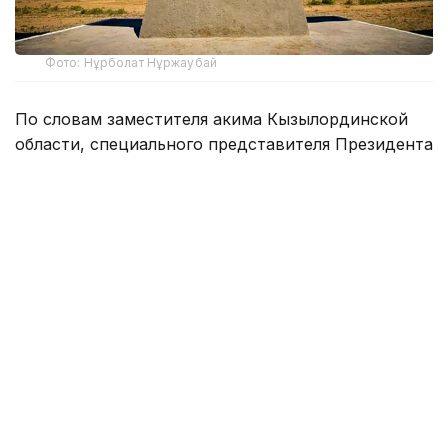
Фото: Нұрболат Нұржаубай
По словам заместителя акима Кызылординской
области, специального представителя Президента
РК на комплексе «Байконур» Кайрата Нуртая,
во всех школах города обучаются 7390 учащихся.
В школах Российской Федерации учатся 2484
ребенка, из которых 698 — граждане Республики
Казахстан. Число же обучающихся
в казахстанских школах составляет 4906 человек.
В этой связи возникает вопрос: «Смогут ли наши
соотечественники, обучавшиеся
по образовательной программе соседней страны,
без каких-либо сложностей принять участие
в ЕНТ?». В своем ответе корреспонденту