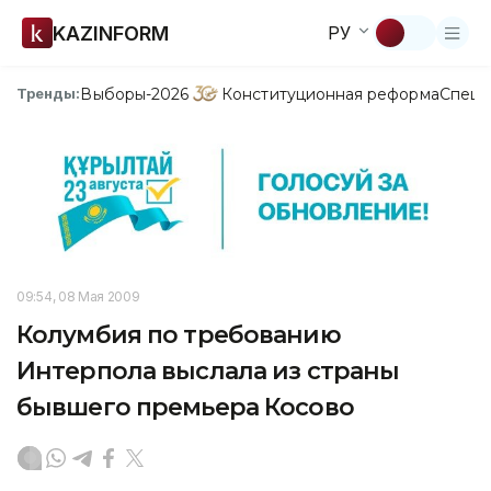
KAZINFORM
РУ
Выборы-2026
Конституционная реформа
Спецп
Тренды:
09:54, 08 Мая 2009
Колумбия по требованию
Интерпола выслала из страны
бывшего премьера Косово