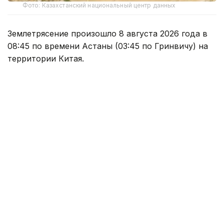
Фото: Казахстанский национальный центр данных
Землетрясение произошло 8 августа 2026 года в
08:45 по времени Астаны (03:45 по Гринвичу) на
территории Китая.
Согласно оперативным данным Центра данных
Института геофизических исследований
Национального ядерного центра РК, магнитуда
землетрясения составила 4,8.
Эпицентр подземных толчков находился в точке с
координатами 39,97 градуса северной широты и
82,99 градуса восточной долготы.
Энергетический класс землетрясения составил
K=11.
Ранее, 5 августа, казахстанские сейсмологи также
зафиксировали в Китае
подземные толчки.