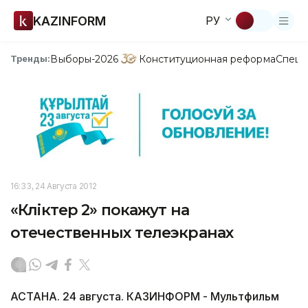
KAZINFORM
РУ
Выборы-2026
Конституционная реформа
Спецп
Тренды:
16:33, 24 Августа 2012
«Көліктер 2» покажут на
отечественных телеэкранах
АСТАНА. 24 августа. КАЗИНФОРМ - Мультфильм