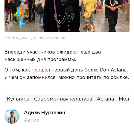
Фото: Адиль Нуртазин / Kazinform
Впереди участников ожидают еще два
насыщенных дня программы.
О том, как
прошел
первый день Comic Con Astana,
и чем он запомнился, можно прочитать по ссылке.
Культура
Современная культура
Астана
Моло
Адиль Нуртазин
Автор