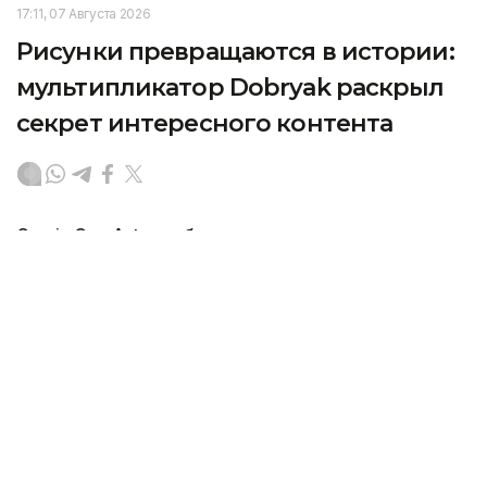
17:11, 07 Августа 2026
Рисунки превращаются в истории:
мультипликатор Dobryak раскрыл
секрет интересного контента
Comic Con Astana объединил авторов, которые
создают собственные миры через рисунки,
анимацию и истории. Одним из участников
фестиваля стал иллюстратор и мультипликатор
Алексей Добряк (Dobryak). В интервью
корреспонденту агентства Kazinform он рассказал
о своем пути в творчестве, первых шагах
в анимации и особенностях создания контента.