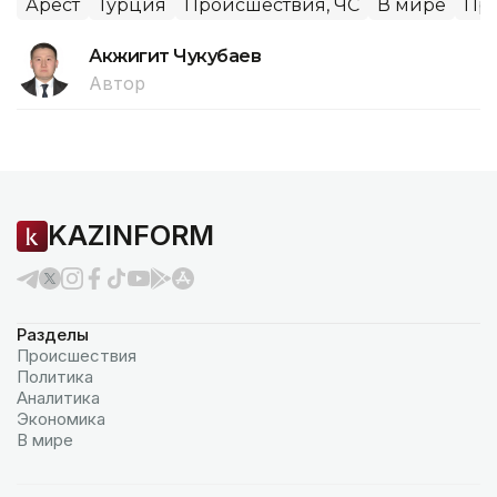
Арест
Турция
Происшествия, ЧС
В мире
Пр
Акжигит Чукубаев
Автор
KAZINFORM
Разделы
Происшествия
Политика
Аналитика
Экономика
В мире