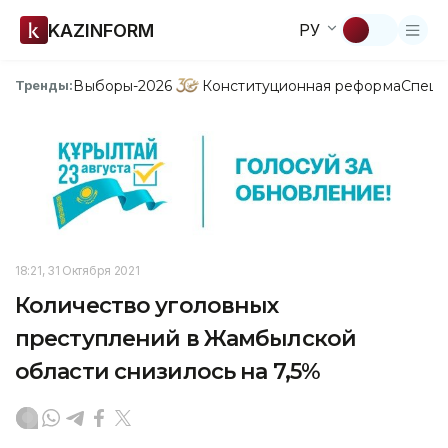
KAZINFORM
РУ
Выборы-2026
Конституционная реформа
Спецп
Тренды:
18:21, 31 Октября 2021
Количество уголовных
преступлений в Жамбылской
области снизилось на 7,5%