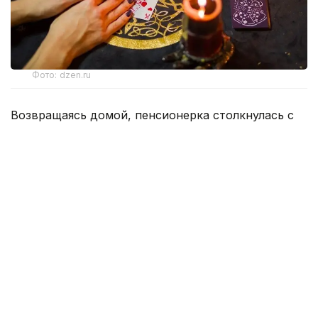
Фото: dzen.ru
Возвращаясь домой, пенсионерка столкнулась с
тремя незнакомыми женщинами, которые под
предлогом снятия «проклятия» завладели ее
золотыми украшениями и денежными средствами
на общую сумму 15 млн теңге.
Все началось с невинного вопроса о направлении
к стоматологии, однако разговор быстро перерос
в психологическое воздействие, основанное на
суевериях и страхах.
Одна из подозреваемых заявила, что на
пенсионерке лежит старое проклятие,