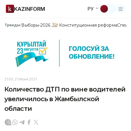
KAZINFORM
РУ
Выборы-2026
Конституционная реформа
Спецп
Тренды:
21:00, 21 Июня 2021
Количество ДТП по вине водителей
увеличилось в Жамбылской
области