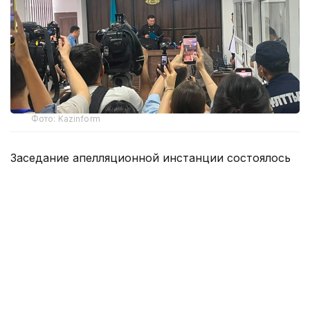
Фото: Kazinform
Заседание апелляционной инстанции состоялось
5 августа.
На апелляцию подал потерпевший Ш.Р., отец
погибшей Т. К. Он просил увеличить компенсацию
морального вреда с 10 млн до 100 млн тенге.
— В жалобе потерпевший Ш. Р. и его
адвокат просят: изменить приговор
Специализированного межрайонного суда