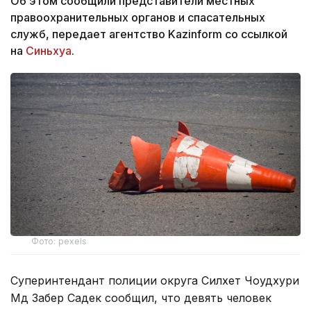
Об этом сообщили представители местных
правоохранительных органов и спасательных
служб, передает агентство Kazinform со ссылкой
на
Синьхуа
.
Фото: pexels
Суперинтендант полиции округа Силхет Чоудхури
Мд Забер Садек сообщил, что девять человек