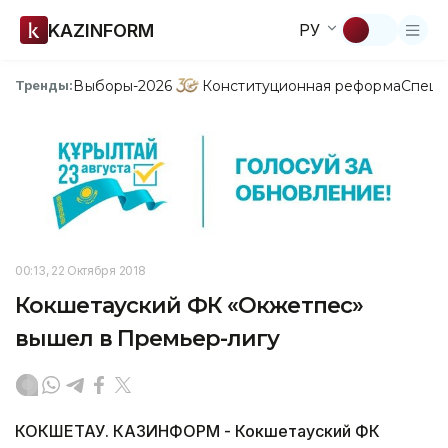
KAZINFORM
РУ
Выборы-2026
Конституционная реформа
Спецп
Тренды:
00:13, 22 Октября 2018
Кокшетауский ФК «Окжетпес»
вышел в Премьер-лигу
КОКШЕТАУ. КАЗИНФОРМ - Кокшетауский ФК