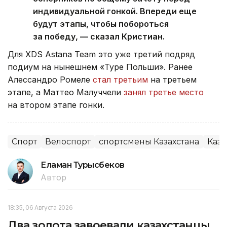
индивидуальной гонкой. Впереди еще
будут этапы, чтобы побороться
за победу, — сказал Кристиан.
Для XDS Astana Team это уже третий подряд
подиум на нынешнем «Туре Польши». Ранее
Алессандро Ромеле
стал третьим
на третьем
этапе, а Маттео Малуччели
занял третье место
на втором этапе гонки.
Спорт
Велоспорт
спортсмены Казахстана
Каза
Еламан Турысбеков
Автор
18:35, 06 Августа 2026
Два золота завоевали казахстанцы