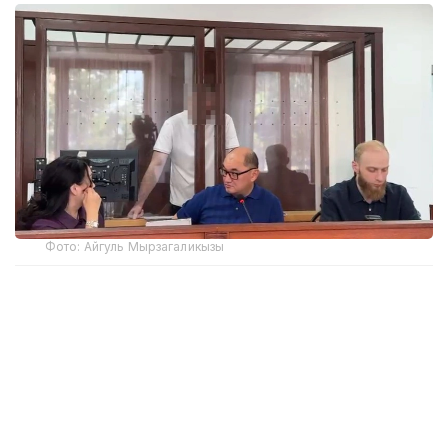
Фото: Айгуль Мырзагаликызы
Дело рассматривает судья Бурабайского
районного суда Асель Ильясова.
На скамье подсудимых находятся арендатор
кафе, директор автогазозаправочной станции
и доставщик газа. Арендатор обвиняется по ч. 3
ст. 292 УК РК — в нарушении требований