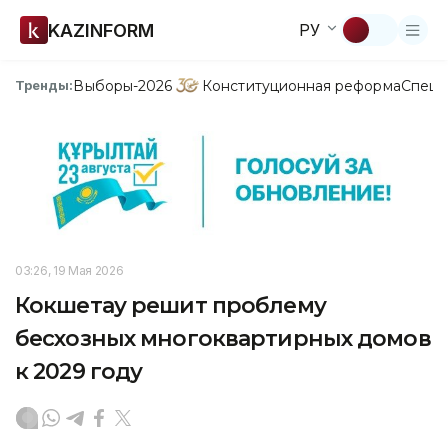
KAZINFORM
РУ
Выборы-2026
Конституционная реформа
Спецп
Тренды:
03:26, 19 Мая 2026
Кокшетау решит проблему
бесхозных многоквартирных домов
к 2029 году