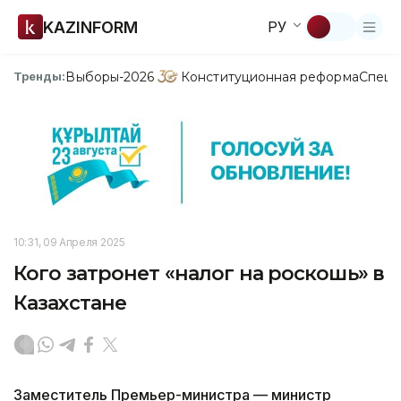
KAZINFORM
РУ
Выборы-2026
Конституционная реформа
Спецп
Тренды:
10:31, 09 Апреля 2025
Кого затронет «налог на роскошь» в
Казахстане
Заместитель Премьер-министра — министр