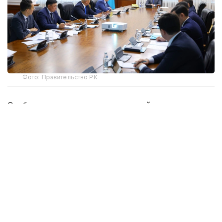
Фото: Правительство РК
Особое внимание уделено деловой активности,
отраслевым и региональным показателям страны.
Рассмотрена текущая ситуация в сфере
предпринимательства, предварительные
результаты налоговой реформы и мер
по обеспечению справедливого регулирования
деятельности субъектов бизнеса.
Министр финансов Мади Такиев доложил, что
поступления по корпоративному подоходному
налогу в республиканский бюджет по итогам