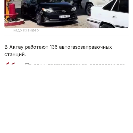
кадр из видео
В Актау работают 136 автогазозаправочных
станций.
— По данным мониторинга, проведенного
28 июля 2026 года по состоянию на 12:00,
услуги населению оказывают 33 АГЗС.
Запасы сжиженного нефтяного газа
в городе составляют 302 тонны. На июль
2026 года для обеспечения города ТОО
«КазГПЗ» и ТОО «АНПЗ» выделили в общей
сложности 5760 тонн сжиженного
нефтяного газа. Кроме того,
дополнительно на текущий месяц ТОО