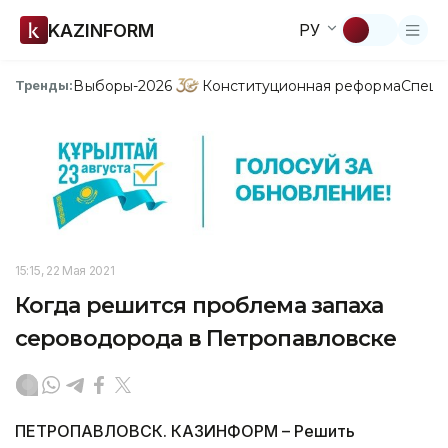
KAZINFORM
РУ
Выборы-2026
Конституционная реформа
Спецп
Тренды:
15:15, 22 Мая 2021
Когда решится проблема запаха
сероводорода в Петропавловске
ПЕТРОПАВЛОВСК. КАЗИНФОРМ – Решить