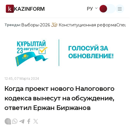
KAZINFORM
РУ
Выборы-2026
Конституционная реформа
Спецп
Тренды:
12:45, 07 Марта 2024
Когда проект нового Налогового
кодекса вынесут на обсуждение,
ответил Ержан Биржанов