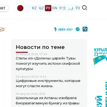
KZ
QZ
РУ
EN
中文
ق ز
ЎЗ
ORT
Новости по теме
07 августа 2026, 07:49
Стелы из «Долины царей» Тувы
помогут изучить истоки скифской
культуры
06 августа 2026, 12:44
Цифровые инструменты, которые
могут спасти жизнь
05 августа 2026, 15:55
Школьница из Астаны изобрела
биоразлагаемую бумагу из травы