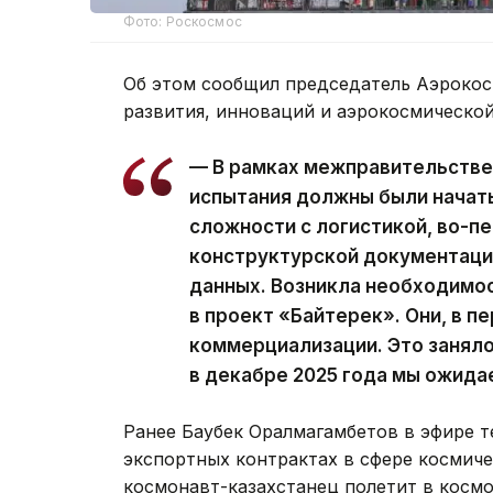
Фото: Роскосмос
Об этом сообщил председатель Аэроко
развития, инноваций и аэрокосмическо
— В рамках межправительстве
испытания должны были начать
сложности с логистикой, во-пе
конструктурской документаци
данных. Возникла необходимос
в проект «Байтерек». Они, в п
коммерциализации. Это занял
в декабре 2025 года мы ожида
Ранее Баубек Оралмагамбетов в эфире те
экспортных контрактах в сфере космич
космонавт-казахстанец полетит в космо