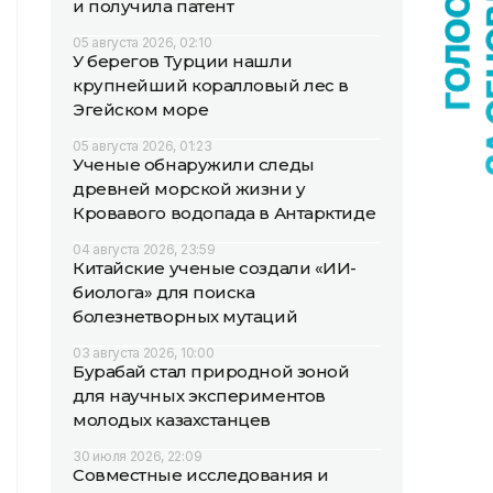
и получила патент
05 августа 2026, 02:10
У берегов Турции нашли
крупнейший коралловый лес в
Эгейском море
05 августа 2026, 01:23
Ученые обнаружили следы
древней морской жизни у
Кровавого водопада в Антарктиде
04 августа 2026, 23:59
Китайские ученые создали «ИИ-
биолога» для поиска
болезнетворных мутаций
03 августа 2026, 10:00
Бурабай стал природной зоной
для научных экспериментов
молодых казахстанцев
30 июля 2026, 22:09
Совместные исследования и