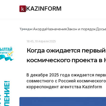
KAZINFORM
Акорда
Назначения
Закон и порядок
Дось
Тренды:
18:45, 10 Апреля 2025
Когда ожидается первый
космического проекта в 
В декабре 2025 года ожидается перв
совместного с Россией космического
корреспондент агентства Kazinform