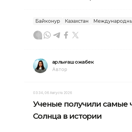
Байконур
Казахстан
Международны
Қарлығаш Қожабек
Автор
03:34, 06 Августа 2026
Ученые получили самые 
Солнца в истории