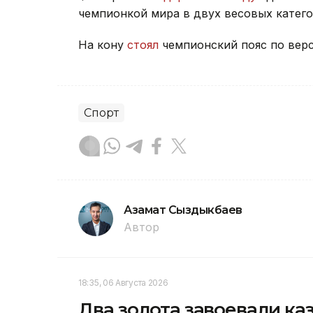
чемпионкой мира в двух весовых катего
На кону
стоял
чемпионский пояс по вер
Спорт
Азамат Сыздыкбаев
Автор
18:35, 06 Августа 2026
Два золота завоевали ка