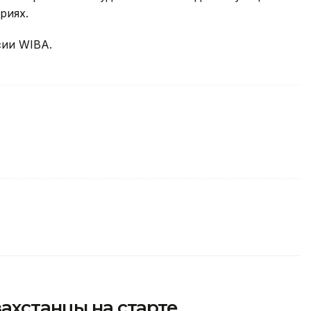
риях.
сии WIBA.
захстанцы на старте