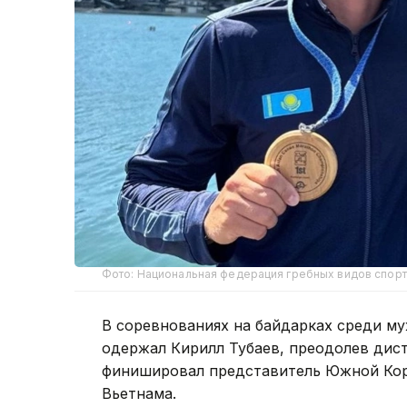
Фото: Национальная федерация гребных видов спорт
В соревнованиях на байдарках среди м
одержал Кирилл Тубаев, преодолев дист
финишировал представитель Южной Коре
Вьетнама.