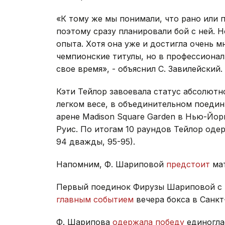
«К тому же мы понимали, что рано или п
поэтому сразу планировали бой с ней. 
опыта. Хотя она уже и достигла очень м
чемпионские титулы, но в профессиональ
свое время», - объяснил С. Завилейский.
Кэти Тейлор завоевала статус абсолютн
легком весе, в объединительном поедин
арене Madison Square Garden в Нью-Йо
Руис. По итогам 10 раундов Тейлор оде
94 дважды, 95-95).
Напомним, Ф. Шариповой
предстоит
мат
Первый поединок Фирузы Шариповой с Ю
главным событием
вечера бокса в Санкт
Ф. Шарипова
одержала победу
единогла