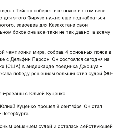
оздно Тейлор соберет все пояса в этом весе,
Но для этого Фирузе нужно еще поднабраться
ногого, завоевав для Казахстана свои
ном боксе она все-таки не так давно, а всему
ой чемпионки мира, собрав 4 основных пояса в
ке с Дельфин Персон. Он состоялся сегодня на
рке (США) в андеркарде поединка Джошуа -
ржала победу решением большинства судей (96-
ч-реванш с Юлией Куценко.
лией Куценко прошел 8 сентября. Он стал
-Петербурге.
сным решением судей и осталась действующей