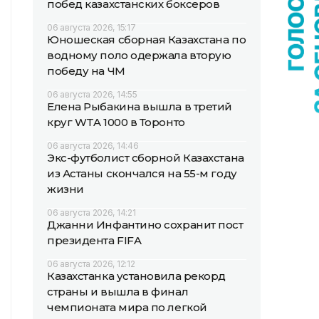
побед казахстанских боксеров
06 августа 2026, 15:17
Юношеская сборная Казахстана по
водному поло одержала вторую
победу на ЧМ
06 августа 2026, 14:55
Елена Рыбакина вышла в третий
круг WTA 1000 в Торонто
06 августа 2026, 14:46
Экс-футболист сборной Казахстана
из Астаны скончался на 55-м году
жизни
06 августа 2026, 14:21
Джанни Инфантино сохранит пост
президента FIFA
06 августа 2026, 12:12
Казахстанка установила рекорд
страны и вышла в финал
чемпионата мира по легкой