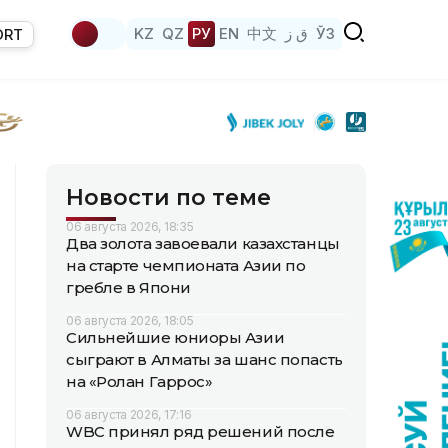
KZ
QZ
РУ
EN
中文
ق ز
ЎЗ
ORT
Новости по теме
06 августа 2026, 18:35
Два золота завоевали казахстанцы
на старте чемпионата Азии по
гребле в Япони
06 августа 2026, 18:05
Сильнейшие юниоры Азии
сыграют в Алматы за шанс попасть
на «Ролан Гаррос»
06 августа 2026, 17:16
WBC принял ряд решений после