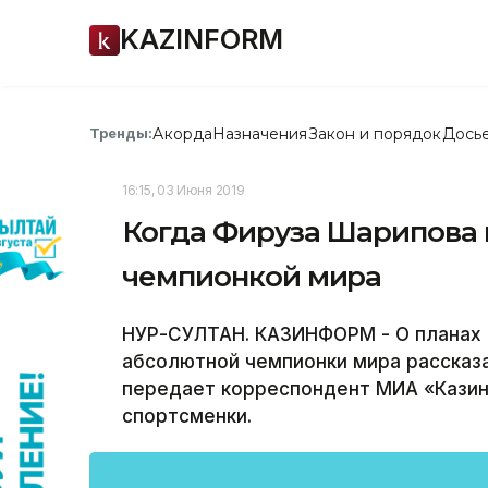
KAZINFORM
Акорда
Назначения
Закон и порядок
Дось
Тренды:
16:15, 03 Июня 2019
Когда Фируза Шарипова 
чемпионкой мира
НУР-СУЛТАН. КАЗИНФОРМ - О планах 
абсолютной чемпионки мира рассказ
передает корреспондент МИА «Казин
спортсменки.