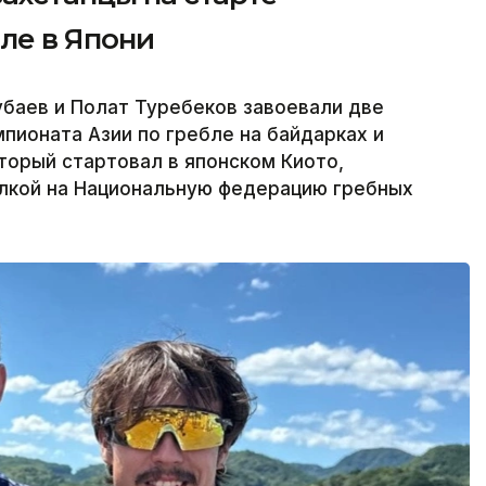
ле в Япони
баев и Полат Туребеков завоевали две
пионата Азии по гребле на байдарках и
оторый стартовал в японском Киото,
ылкой на Национальную федерацию гребных