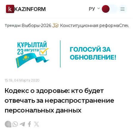
KAZINFORM
РУ
Выборы-2026
Конституционная реформа
Спецп
Тренды:
15:19, 04 Марта 2020
Кодекс о здоровье: кто будет
отвечать за нераспространение
персональных данных