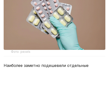
Фото: pexels
Наиболее заметно подешевели отдельные
антибиотики, препараты от сердечно-сосудистых
заболеваний и болезней желудочно-кишечного
тракта.
По данным Минздрава, прежнюю стоимость
сохранили 1 267 препаратов. При этом у 147
лекарств цены снизились более чем на 20%, еще