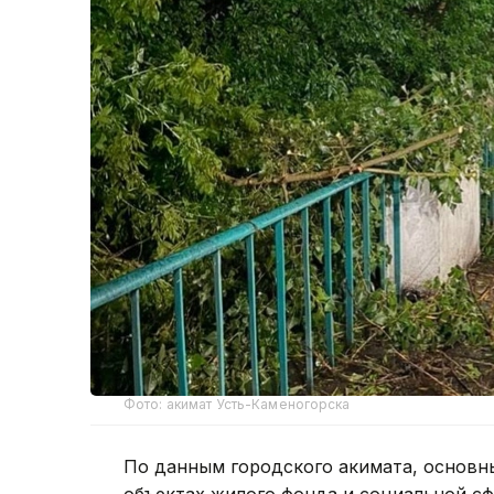
Фото: акимат Усть-Каменогорска
По данным городского акимата, основн
объектах жилого фонда и социальной с