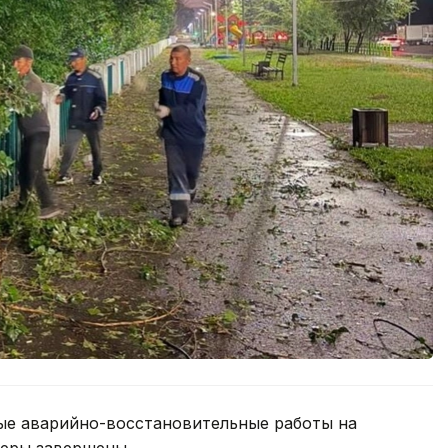
ые аварийно-восстановительные работы на
феры завершены.