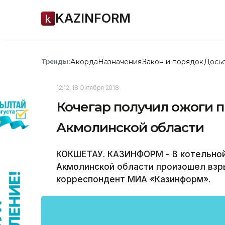
KAZINFORM
Акорда
Назначения
Закон и порядок
Дось
Тренды:
12:12, 18 Октября 2018
Кочегар получил ожоги п
Акмолинской области
КОКШЕТАУ. КАЗИНФОРМ - В котельной
Акмолинской области произошел взры
корреспондент МИА «Казинформ».