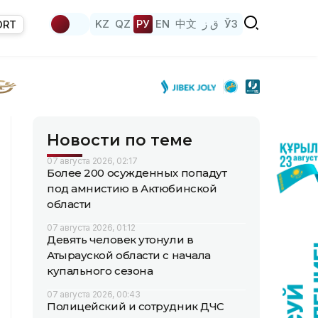
KZ
QZ
РУ
EN
中文
ق ز
ЎЗ
ORT
Новости по теме
07 августа 2026, 02:17
Более 200 осужденных попадут
под амнистию в Актюбинской
области
07 августа 2026, 01:12
Девять человек утонули в
Атырауской области с начала
купального сезона
07 августа 2026, 00:43
Полицейский и сотрудник ДЧС