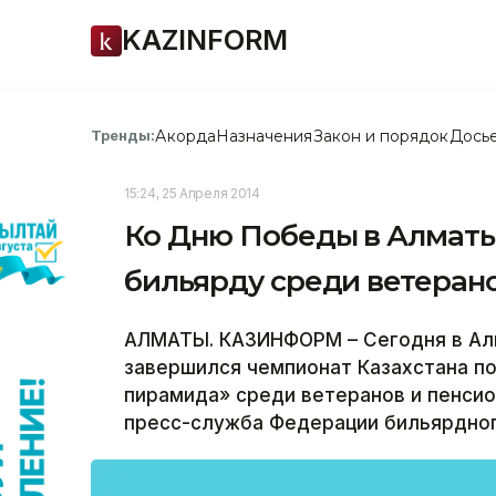
KAZINFORM
Акорда
Назначения
Закон и порядок
Дось
Тренды:
15:24, 25 Апреля 2014
Ко Дню Победы в Алматы
бильярду среди ветеран
АЛМАТЫ. КАЗИНФОРМ – Сегодня в Ал
завершился чемпионат Казахстана п
пирамида» среди ветеранов и пенси
пресс-служба Федерации бильярдног