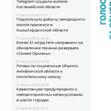
Telegram осудили жителя
Костанайской области
07 августа 2026, 10:27
Подпольную добычу самородного
золота пресекли в
Кызылординской области
07 августа 2026, 09:48
Более 3,1 млрд теңге направили на
обновление техники резервата
«Семей Орманы»
07 августа 2026, 09:00
Готовы ли социальные объекты
Актюбинской области к
отопительному сезону
07 августа 2026, 06:30
Казахстанцев предупредили о
неблагоприятных метеоусловиях
в шести городах
07 августа 2026, 02:17