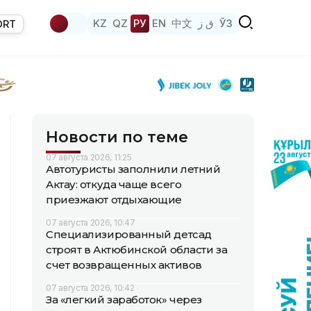
KZ
QZ
РУ
EN
中文
ق ز
ЎЗ
ORT
Новости по теме
07 августа 2026, 11:25
Автотуристы заполнили летний
Актау: откуда чаще всего
приезжают отдыхающие
07 августа 2026, 10:47
Специализированный детсад
строят в Актюбинской области за
счет возвращенных активов
07 августа 2026, 10:42
За «легкий заработок» через