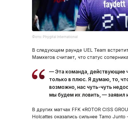
Фото: Phygital International
В следующем раунде UEL Team встрети
Мамхегов считает, что статус соперника
— Эта команда, действующие ч
только в плюс. Я думаю, то, чт
возможно, нас чуть-чуть недоо
мы будем их ловить, — заявил 
В других матчах FFK «ROTOR CISS GROU
Holcattes оказались сильнее Tamo Junto 