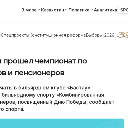
В мире
Казахстан
Политика
Аналитика
SP
е
Спецпроекты
Конституционная реформа
Выборы-2026
 прошел чемпионат по
ов и пенсионеров
маты в бильярдном клубе «Бастау»
о бильярдному спорту «Комбинированная
онеров, посвященный Дню Победы, сообщает
о спорта.