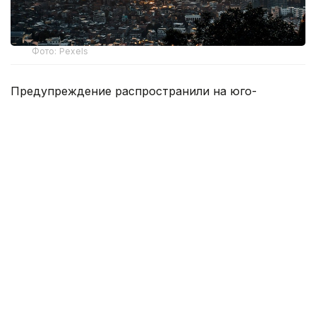
Фото: Pexels
Предупреждение распространили на юго-
восточные и юго-западные районы Сеула. Под
действие режима попали 11 городских округов,
включая Каннам, Сонгпа, Кансо и Кванак.
Такая мера применяется, если ощущаемая
температура достигает 38 градусов и выше либо
дневной максимум составляет не менее 39
градусов. Также учитывается сохранение
экстремальной жары на протяжении двух и более
дней.
По данным правительства, только за понедельник
в Сеуле зарегистрировали еще 18 случаев