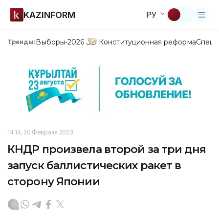
KAZINFORM
РУ
Выборы-2026
Конституционная реформа
Спецп
Тренды:
14:14, 20 Февраля 2023
КНДР произвела второй за три дня
запуск баллистических ракет в
сторону Японии