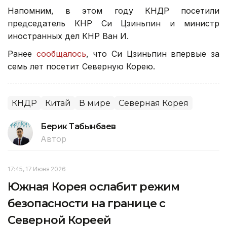
Напомним, в этом году КНДР посетили
председатель КНР Си Цзиньпин и министр
иностранных дел КНР Ван И.
Ранее
сообщалось
, что Си Цзиньпин впервые за
семь лет посетит Северную Корею.
КНДР
Китай
В мире
Северная Корея
Берик Табынбаев
Автор
17:45, 17 Июня 2026
Южная Корея ослабит режим
безопасности на границе с
Северной Кореей