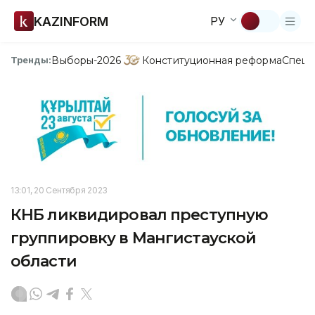
KAZINFORM
РУ
Выборы-2026
Конституционная реформа
Спецп
Тренды:
13:01, 20 Сентября 2023
КНБ ликвидировал преступную
группировку в Мангистауской
области