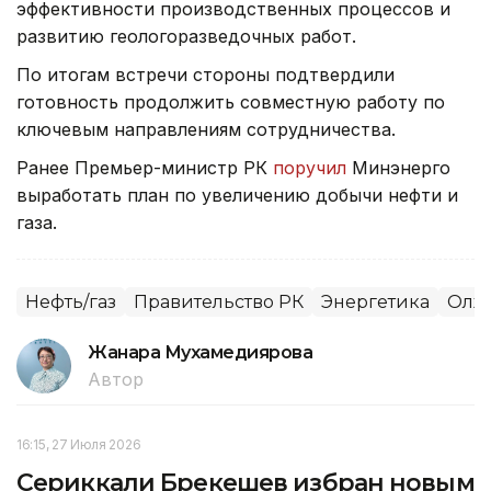
эффективности производственных процессов и
развитию геологоразведочных работ.
По итогам встречи стороны подтвердили
готовность продолжить совместную работу по
ключевым направлениям сотрудничества.
Ранее Премьер-министр РК
поручил
Минэнерго
выработать план по увеличению добычи нефти и
газа.
Нефть/газ
Правительство РК
Энергетика
Олжа
Жанара Мухамедиярова
Автор
16:15, 27 Июля 2026
Сериккали Брекешев избран новым