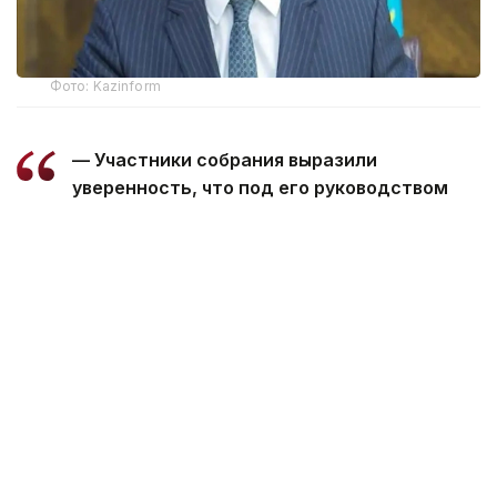
Фото: Kazinform
— Участники собрания выразили
уверенность, что под его руководством
Ассоциация продолжит
последовательную работу
по консолидации отраслевых интересов,
развитию диалога государства и бизнеса
и укреплению позиций энергетического
комплекса Казахстана, — говорится
в сообщении.
Болат Акчулаков возглавлял Kazenergy с февраля
2025 года. На собрании было отмечено, что
в период его руководства Ассоциация укрепила