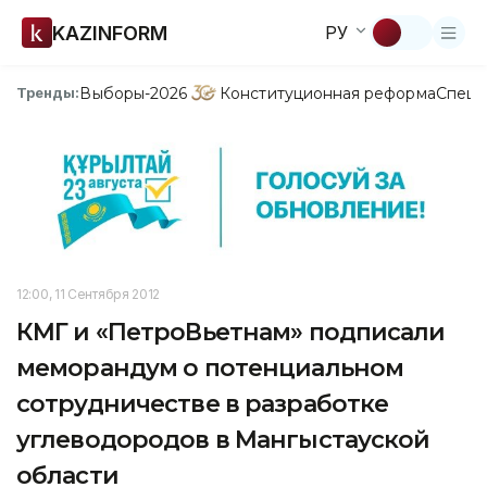
KAZINFORM
РУ
Выборы-2026
Конституционная реформа
Спецп
Тренды:
12:00, 11 Сентября 2012
КМГ и «ПетроВьетнам» подписали
меморандум о потенциальном
сотрудничестве в разработке
углеводородов в Мангыстауской
области