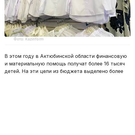
Фото: Kazinform
В этом году в Актюбинской области финансовую
и материальную помощь получат более 16 тысяч
детей. На эти цели из бюджета выделено более
800 млн тенге. Помощь в подготовке к школе
окажут учащимся села Карауылкельды, где
объявлен режим чрезвычайной ситуации.
— Единовременная помощь также будет
оказана детям из семей, имущество
которых пострадало в результате
стихийного бедствия. Всего
насчитывается 110 семей. В этих семьях