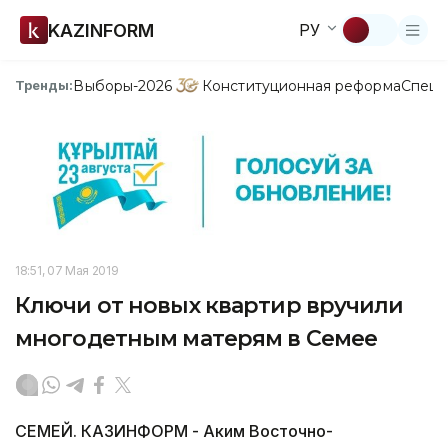
KAZINFORM
РУ
Выборы-2026
Конституционная реформа
Спецп
Тренды:
18:51, 07 Мая 2019
Ключи от новых квартир вручили
многодетным матерям в Семее
СЕМЕЙ. КАЗИНФОРМ - Аким Восточно-