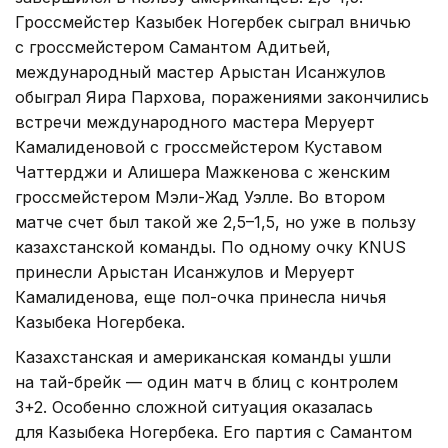
Гроссмейстер Казыбек Ногербек сыграл вничью
с гроссмейстером Самантом Адитьей,
международный мастер Арыстан Исанжулов
обыграл Яира Пархова, поражениями закончились
встречи международного мастера Меруерт
Камалиденовой с гроссмейстером Куставом
Чаттерджи и Алишера Мажкенова с женским
гроссмейстером Мэли-Жад Уэлле. Во втором
матче счет был такой же 2,5–1,5, но уже в пользу
казахстанской команды. По одному очку KNUS
принесли Арыстан Исанжулов и Меруерт
Камалиденова, еще пол-очка принесла ничья
Казыбека Ногербека.
Казахстанская и американская команды ушли
на тай-брейк — один матч в блиц с контролем
3+2. Особенно сложной ситуация оказалась
для Казыбека Ногербека. Его партия с Самантом