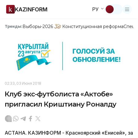
KAZINFORM
РУ
Выборы-2026
Конституционная реформа
Спецп
Тренды:
02:33, 03 Июня 2018
Клуб экс-футболиста «Актобе»
пригласил Криштиану Роналду
АСТАНА. КАЗИНФОРМ - Красноярский «Енисей», за