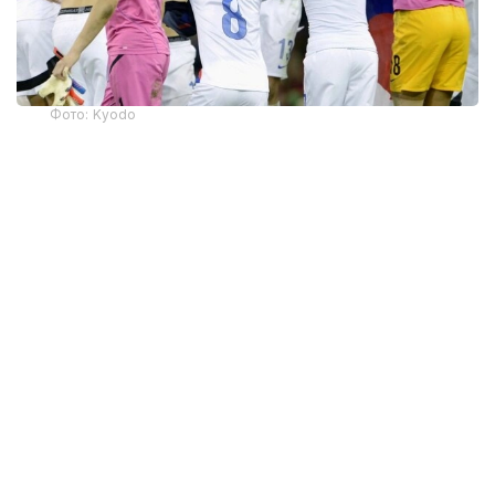
Фото: Kyodo
По данным источника, знакомого с ситуацией,
JFA намерена опубликовать результаты
расследования.
Поводом для проверки стал
сюжет
южнокорейского телеканала MBC, вышедший 8
августа. Телеканал сослался на аудиторский отчет
Министерства культуры, спорта и туризма Южной
Кореи за 2016 год, согласно которому Корейская
футбольная ассоциация (KFA) предоставляла
подобные услуги примерно десяти иностранным
судьям, в том числе японским.