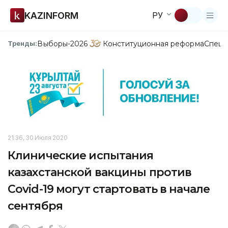
KAZINFORM
РУ
Выборы-2026
Конституционная реформа
Спецп
Тренды:
21:36, 30 Июля 2020
Клинические испытания
казахстанской вакцины против
Covid-19 могут стартовать в начале
сентября