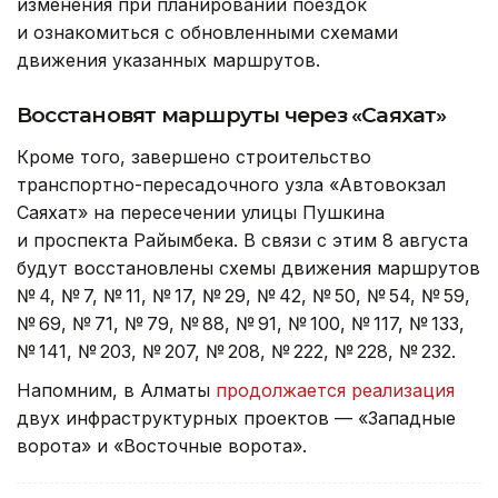
изменения при планировании поездок
и ознакомиться с обновленными схемами
движения указанных маршрутов.
Восстановят маршруты через «Саяхат»
Кроме того, завершено строительство
транспортно-пересадочного узла «Автовокзал
Саяхат» на пересечении улицы Пушкина
и проспекта Райымбека. В связи с этим 8 августа
будут восстановлены схемы движения маршрутов
№ 4, № 7, № 11, № 17, № 29, № 42, № 50, № 54, № 59,
№ 69, № 71, № 79, № 88, № 91, № 100, № 117, № 133,
№ 141, № 203, № 207, № 208, № 222, № 228, № 232.
Напомним, в Алматы
продолжается реализация
двух инфраструктурных проектов — «Западные
ворота» и «Восточные ворота».