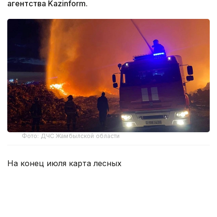
агентства Kazinform.
Фото: ДЧС Жамбылской области
На конец июля карта лесных
пожаров
Жамбылской области
насчитывала 15
точек. Общая площадь, затронутая огнем,
достигла 363,85 гектара.
В Байзакском лесном хозяйстве пламя охватило