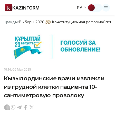
KAZINFORM
РУ
Выборы-2026
Конституционная реформа
Спецп
Тренды:
19:14, 06 Мая 2025
Кызылординские врачи извлекли
из грудной клетки пациента 10-
сантиметровую проволоку