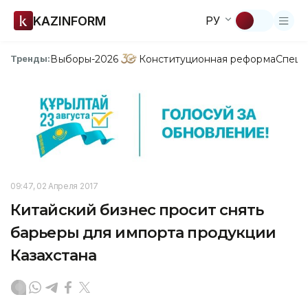
KAZINFORM
РУ
Выборы-2026
Конституционная реформа
Спецп
Тренды:
09:47, 02 Апреля 2017
Китайский бизнес просит снять
барьеры для импорта продукции
Казахстана