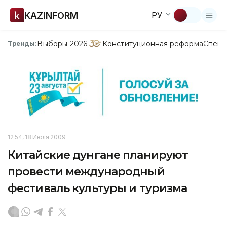
KAZINFORM
РУ
Выборы-2026
Конституционная реформа
Спецп
Тренды:
12:54, 18 Июля 2009
Китайские дунгане планируют
провести международный
фестиваль культуры и туризма