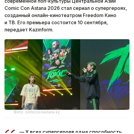
современной поп-культуры Центральной Азии
Comic Con Astana 2026 стал сериал о супергероях,
созданный онлайн-кинотеатром Freedom Кино
и ТВ. Его премьера состоится 10 сентября,
передает Kazinform.
Фото: comicconastana.kz
— У всех супергероев одна способность