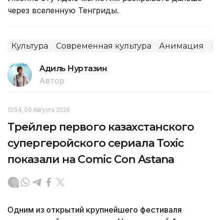
через вселенную Тенгриды.
Культура
Современная культура
Анимация
К
Адиль Нуртазин
Автор
12:54, 09 Августа 2026
Трейлер первого казахстанского
супергеройского сериала Toxic
показали на Comic Con Astana
Одним из открытий крупнейшего фестиваля