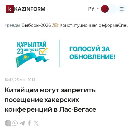
KAZINFORM
РУ
Выборы-2026
Конституционная реформа
Спецп
Тренды:
10:42, 25 Мая 2014
Китайцам могут запретить
посещение хакерских
конференций в Лас-Вегасе