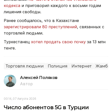
кодекса
и приговорил каждого к восьми годам
лишения свободы.
Ранее сообщалось, что в Казахстане
зарегистрировали 80 преступлений
, связанных с
торговлей людьми.
Туркестанец
хотел продать свою почку
за 13 млн
тенге.
Торговля людьми
Полиция
Интернет
Жамбыл
Алексей Поляков
Автор
00:14, 07 Августа 2026
Число абонентов 5G в Турции