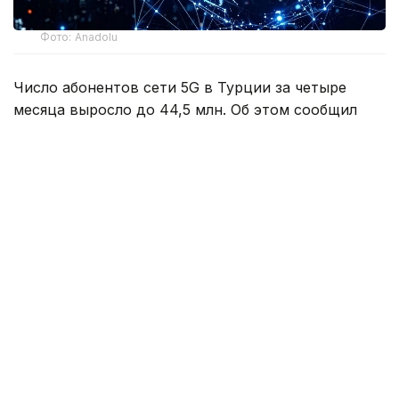
Фото: Anadolu
Число абонентов сети 5G в Турции за четыре
месяца выросло до 44,5 млн. Об этом сообщил
министр транспорта и инфраструктуры страны
Абдулкадир Уралоглу.
По его словам, коммерческое использование 5G
в мобильных сетях по всей Турции началось
1 апреля. Уже в первый день к новой технологии
подключились около 21 млн пользователей,
а к настоящему времени их число увеличилось
более чем вдвое.
Министр отметил, что сегодня более половины
населения страны пользуется услугами 5G, то есть
фактически каждый второй житель является
абонентом сети нового поколения.