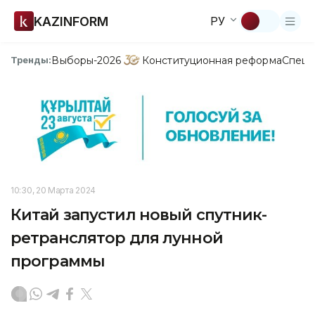
KAZINFORM
РУ
Выборы-2026
Конституционная реформа
Спецп
Тренды:
10:30, 20 Марта 2024
Китай запустил новый спутник-
ретранслятор для лунной
программы