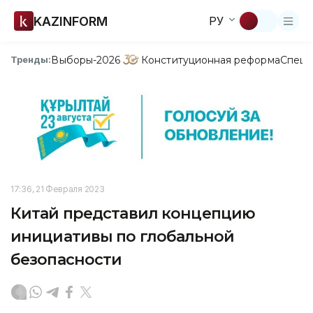
KAZINFORM
РУ
Выборы-2026
Конституционная реформа
Спецп
Тренды:
17:36, 21 Февраля 2023
Китай представил концепцию
инициативы по глобальной
безопасности