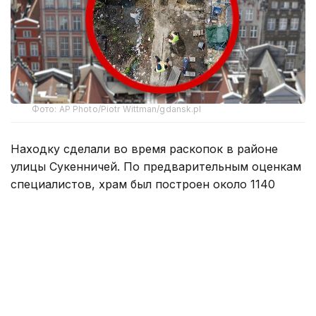
Фото: AP Photo/Piotr Wittman/gdansk.pl
Находку сделали во время раскопок в районе
улицы Сукенничей. По предварительным оценкам
специалистов, храм был построен около 1140
года. Если датировка подтвердится, это будет
самая древняя деревянная церковь такого типа,
обнаруженная на территории Польши.
Помимо фрагментов храма археологи нашли
остатки жилых деревянных построек
и средневекового кладбища. По данным
исследователей, отдельные элементы