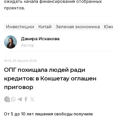
ожидать начала финансирования отобранных
проектов.
Инвестиции
Китай
Зеленая экономика
Южна
Данира Искакова
Автор
19:14, 05 Августа 2026
ОПГ похищала людей ради
кредитов: в Кокшетау оглашен
приговор
От 5 до 10 лет лишения свободы получили