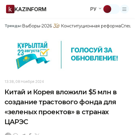
KAZINFORM
РУ
Выборы-2026
Конституционная реформа
Спецп
Тренды:
13:38, 08 Ноября 2024
Китай и Корея вложили $5 млн в
создание трастового фонда для
«зеленых проектов» в странах
ЦАРЭС