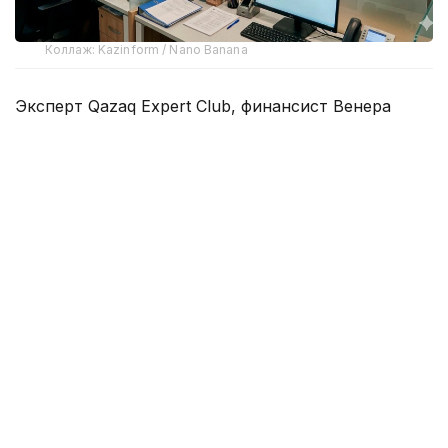
Коллаж: Kazinform / Nano Banana
Эксперт Qazaq Expert Club, финансист Венера
Жаналина отмечает, что после июньского
снижения базовой ставки ряд банков уже
скорректировал условия по своим депозитным
продуктам. После очередного решения
Национального банка —
снизить
ставку с 17% до
16,75% — обновленные условия пока официально
представили лишь отдельные банки.
Банки меняют ставки по-разному
Показательным примером первой волны
изменений стал Halyk Bank. С 15 июня ГЭСВ по
депозиту QORJIN на три месяца снизилась с
19,5% до 18,51%, а на шесть месяцев — с 17% до