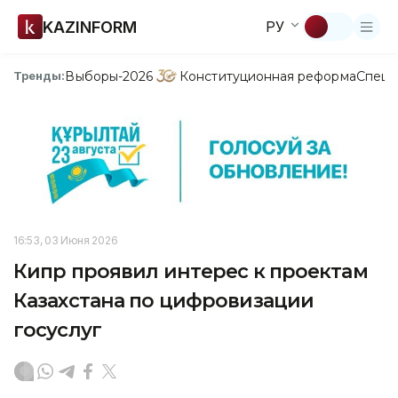
KAZINFORM
РУ
Выборы-2026
Конституционная реформа
Спецп
Тренды:
16:53, 03 Июня 2026
Кипр проявил интерес к проектам
Казахстана по цифровизации
госуслуг