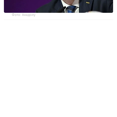
Фото: Анадолу
Международная федерация футбола (FIFA)
опубликовала в субботу, 8 августа, заявление,
в котором осудила «согласованные
и продолжающиеся попытки со стороны
некоторых лиц подорвать авторитет»
ее президента Джанни Инфантино на фоне
разразившегося скандала вокруг его плана
частичной приватизации международных
турниров, который в настоящее время отложен.
— Те, кто не пользуется поддержкой
ассоциаций-членов FIFA, не должны
пытаться достичь с помощью обвинений,
инсинуаций или дезинформации того, чего