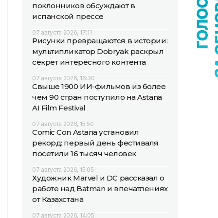
поклонников обсуждают в
испанской прессе
07 августа 2026, 17:11
Рисунки превращаются в истории:
мультипликатор Dobryak раскрыл
секрет интересного контента
07 августа 2026, 16:30
Свыше 1900 ИИ-фильмов из более
чем 90 стран поступило на Astana
AI Film Festival
07 августа 2026, 15:50
Comic Con Astana установил
рекорд: первый день фестиваля
посетили 16 тысяч человек
07 августа 2026, 15:05
Художник Marvel и DC рассказал о
работе над Batman и впечатлениях
от Казахстана
07 августа 2026, 14:05