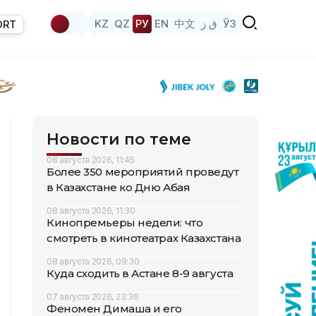
KZ
QZ
РУ
EN
中文
ق ز
ЎЗ
ORT
Новости по теме
08 августа 2026, 11:45
Более 350 мероприятий проведут
в Казахстане ко Дню Абая
08 августа 2026, 11:30
Кинопремьеры недели: что
смотреть в кинотеатрах Казахстана
08 августа 2026, 09:30
Куда сходить в Астане 8-9 августа
07 августа 2026, 23:36
Феномен Димаша и его