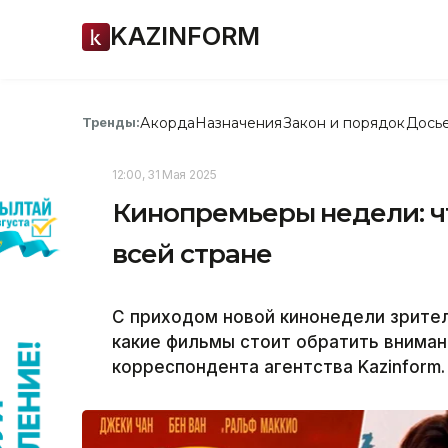
KAZINFORM
Акорда
Назначения
Закон и порядок
Дось
Тренды:
12:00, 31 Мая 2025
Кинопремьеры недели: чт
всей стране
С приходом новой кинонедели зрите
какие фильмы стоит обратить вниман
корреспондента агентства Kazinform.