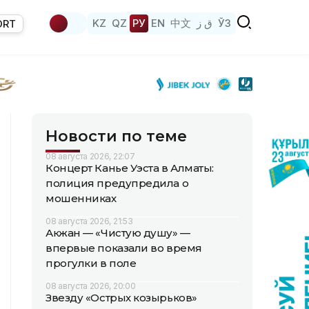
KZ
QZ
РУ
EN
中文
ق ز
ЎЗ
ORT
Новости по теме
08 августа 2026, 22:07
Концерт Канье Уэста в Алматы:
полиция предупредила о
мошенниках
08 августа 2026, 21:53
Акжан — «Чистую душу» —
впервые показали во время
прогулки в поле
08 августа 2026, 20:00
Звезду «Острых козырьков»