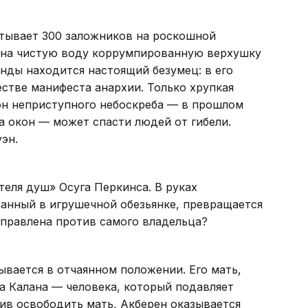
атывает 300 заложников на роскошной
и на чистую воду коррумпированную верхушку
анды находится настоящий безумец: в его
стве манифеста анархии. Только хрупкая
он неприступного небоскреба — в прошлом
 окон — может спасти людей от гибели.
уэн.
еля душ» Осуга Перкинса. В руках
танный в игрушечной обезьянке, превращается
направлена против самого владельца?
ывается в отчаянном положении. Его мать,
а Калана — человека, который подавляет
шив освободить мать, Акберен оказывается