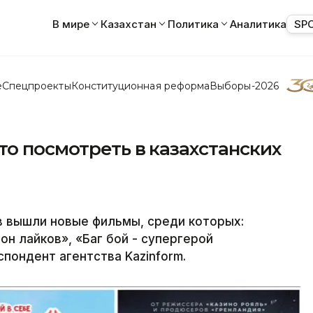
В мире
Казахстан
Политика
Аналитика
SP
е
Спецпроекты
Конституционная реформа
Выборы-2026
о посмотреть в казахстанских
в вышли новые фильмы, среди которых:
н лайков», «Баг бой - супергерой
пондент агентства Kazinform.