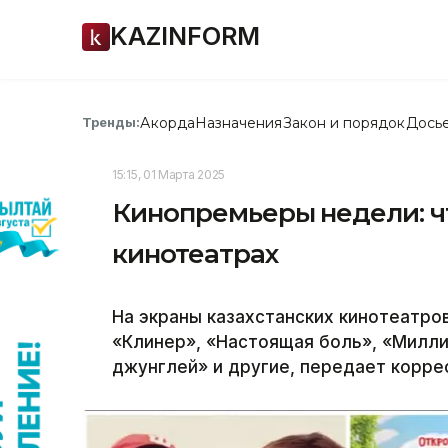
KAZINFORM
Акорда
Назначения
Закон и порядок
Дось
Тренды:
15:15, 01 Марта 2025
Кинопремьеры недели: чт
кинотеатрах
На экраны казахстанских кинотеатро
«Клинер», «Настоящая боль», «Миллио
джунглей» и другие, передает коррес