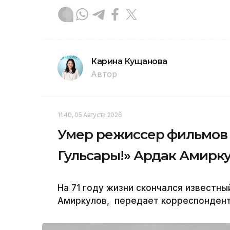
Карина Кущанова
Автор
11:40, 05 Августа 2026
Умер режиссер фильмов 
Гульсары!» Ардак Амирк
На 71 году жизни скончался известн
Амиркулов, передает корреспондент 