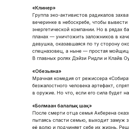
«Клинер»
Группа эко-активистов радикалов захв
вечеринке в небоскребе, чтобы вывест
энергетической компании. Но в рядах б
планах — уничтожить заложников в каче
девушка, оказавшаяся по ту сторону ок
спецназовец, а ныне — простая мойщица
В главных ролях Дэйзи Ридли и Клайв О
«Обезьяна»
Мрачная комедия от режиссера «Собират
безжалостного человека артефакт, спря
в оружие. Но что, если его сила будет 
«Болмаған балалық шақ»
После смерти отца семья Акберена оказ
пытаясь спасти семью, выходит замуж з
её волю и подчиняет себе их жизнь. Ре