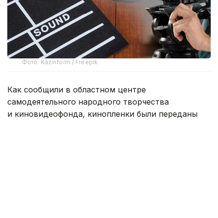
Фото: Kazinform / Freepik
Как сообщили в областном центре
самодеятельного народного творчества
и киновидеофонда, кинопленки были переданы
на баланс учреждения в 2019 году. Речь идет
о копиях фильмов, ранее демонстрировавшихся
в кинотеатрах региона. Они были произведены
на студиях «Мосфильм» и «Казахфильм»
и на сегодняшний день доступны в открытых
интернет-источниках.
Общая первоначальная стоимость фонда
составила 9,3 млн тенге.