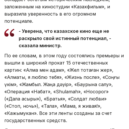
заложенным на киностудии «Казахфильм», и
выразила уверенность в его огромном
потенциале.
- Уверена, что казахское кино еще не
раскрыло свой истинный потенциал, -
сказала министр.
По ее словам, в этом году состоялись премьеры и
вышли в широкий прокат 15 отечественных
картин: «Алма мен адам», «Жел тоқтаған жер»,
«Алматы, я люблю тебя», «Жизнь после», «Соңғы
үкім», «Жамбыл. Жаңа дәуір», «Баурына салу»,
«Операция «Набат», «Shulamah», «Носорог»
(«Дала қасқыры»), «Братья», «Солдат любви»
(«Стоп, ночь»), «Талақ», «Мама, я живая!»,
«Кажымукан». Все эти ленты созданы за счет
государственных средств.