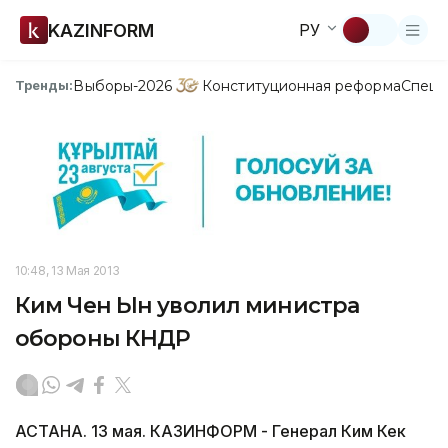
KAZINFORM
РУ
Выборы-2026
Конституционная реформа
Спецп
Тренды:
10:48, 13 Мая 2013
Ким Чен Ын уволил министра
обороны КНДР
АСТАНА. 13 мая. КАЗИНФОРМ - Генерал Ким Кек