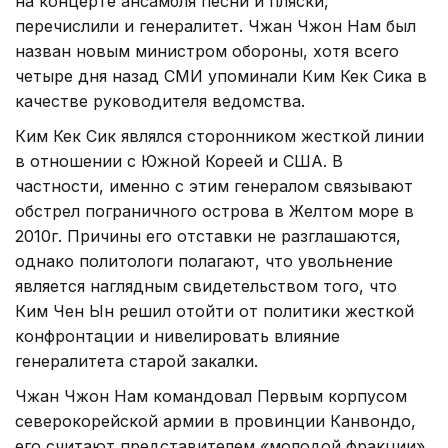
на концерте ансамбля песни и пляски,
перечислили и генералитет. Чжан Чжон Нам был
назван новым министром обороны, хотя всего
четыре дня назад СМИ упоминали Ким Кек Сика в
качестве руководителя ведомства.
Ким Кек Сик являлся сторонником жесткой линии
в отношении с Южной Кореей и США. В
частности, именно с этим генералом связывают
обстрел пограничного острова в Желтом море в
2010г. Причины его отставки не разглашаются,
однако политологи полагают, что увольнение
является наглядным свидетельством того, что
Ким Чен Ын решил отойти от политики жесткой
конфронтации и нивелировать влияние
генералитета старой закалки.
Чжан Чжон Нам командовал Первым корпусом
северокорейской армии в провинции Канвондо,
его считают представителем «молодой фракции»