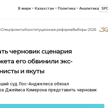
В мире
Казахстан
Политика
Аналитика
SP
е
Спецпроекты
Конституционная реформа
Выборы-2026
ать черновик сценария
жета его обвинили экс-
унисты и якуты
сший суд Лос-Анджелеса обязал
ра Джеймса Кэмерона представить черновик