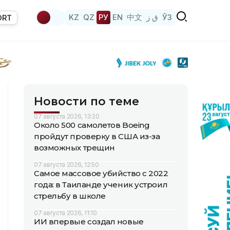
KZ
QZ
РУ
EN
中文
ق ز
ЎЗ
ORT
Новости по теме
07 августа 2026, 13:20
Около 500 самолетов Boeing
пройдут проверку в США из-за
возможных трещин
07 августа 2026, 12:50
Самое массовое убийство с 2022
года: в Таиланде ученик устроил
стрельбу в школе
07 августа 2026, 11:10
ИИ впервые создал новые