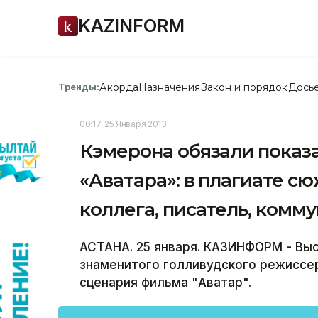
KAZINFORM
Акорда
Назначения
Закон и порядок
Дось
Тренды:
00:17, 25 Января 2013
Кэмерона обязали показ
«Аватара»: в плагиате сю
коллега, писатель, комм
АСТАНА. 25 января. КАЗИНФОРМ - Вы
знаменитого голливудского режиссе
сценария фильма "Аватар".