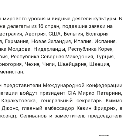
 мирового уровня и видные деятели культуры. В
кже делегаты из 16 стран, подавшие заявки на
стралия, Австрия, США, Бельгия, Болгария,
я, Германия, Новая Зеландия, Италия, Испания,
лика Молдова, Нидерланды, Республика Корея,
бия, Республика Северная Македония, Турция,
рногория, Чехия, Чили, Швейцария, Швеция,
кменистан.
 и представители Международной конфедерации
легации войдут президент CIA Мирко Патарини,
Каракутовска, генеральный секретарь Киммо
 Джонс, главный амбассадор Кевин Фридрих, а
ксандр Селиванов и заместитель председателя