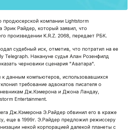
о продюсерской компании Lightstorm
га Эрик Райдер, который заявил, что
его произведении K.R.Z. 2068, передает РБК.
подал судебный иск, отметив, что потратил на ее
ly Telegraph. Накануне судья Алан Розенфилд
казать черновики сценария "Аватара".
п к данным компьютеров, использовавшихся
клонил требование адвокатов писателя о
дневникам Дж.Кэмерона и Джона Ландау,
torm Entertainment.
лега Дж.Кэмерона Э.Райдер обвинил его в краже
ску, еще в 1999г. Э.Райдер предложил режиссеру
лонизации некой корпорацией далекой планеты с